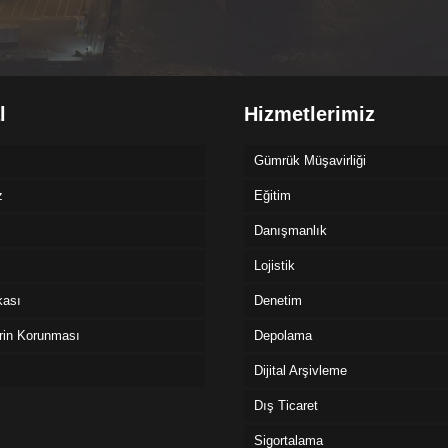
l
Hizmetlerimiz
Gümrük Müşavirliği
z
Eğitim
Danışmanlık
Lojistik
ikası
Denetim
erin Korunması
Depolama
Dijital Arşivleme
Dış Ticaret
Sigortalama