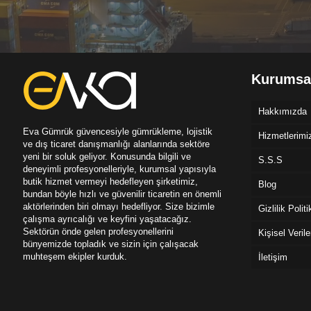
Kurumsa
Hakkımızda
Eva Gümrük güvencesiyle gümrükleme, lojistik
Hizmetlerimi
ve dış ticaret danışmanlığı alanlarında sektöre
yeni bir soluk geliyor. Konusunda bilgili ve
S.S.S
deneyimli profesyonelleriyle, kurumsal yapısıyla
butik hizmet vermeyi hedefleyen şirketimiz,
Blog
bundan böyle hızlı ve güvenilir ticaretin en önemli
aktörlerinden biri olmayı hedefliyor. Size bizimle
Gizlilik Polit
çalışma ayrıcalığı ve keyfini yaşatacağız.
Sektörün önde gelen profesyonellerini
Kişisel Veril
bünyemizde topladık ve sizin için çalışacak
muhteşem ekipler kurduk.
İletişim