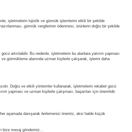
le, işletmelerin lojistik ve gümrük işlemlerini etkili bir şekilde
azırlanması, gümrük vergilerinin ödenmesi, ürünlerin doğru bir şekilde
gücü artırılabilir. Bu nedenle, işletmelerin bu alanlara yatırım yapması
stik ve gümrükleme alanında uzman kişilerle çalışarak, işlerini daha
asıdır. Doğru ve etkili yöntemler kullanarak, işletmelerin rekabet gücü
 yatırım yapması ve uzman kişilerle çalışması, başarıları için önemlidir.
her aşamada danışarak ilerlemenizi öneririz, aksi halde küçük
dan bize mesaj gönderiniz…