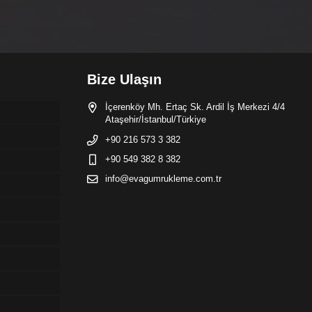
Bize Ulaşın
İçerenköy Mh. Ertaç Sk. Ardil İş Merkezi 4/4
Ataşehir/İstanbul/Türkiye
+90 216 573 3 382
+90 549 382 8 382
info@evagumrukleme.com.tr