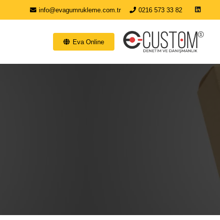
info@evagumrukleme.com.tr
0216 573 33 82
Eva Online