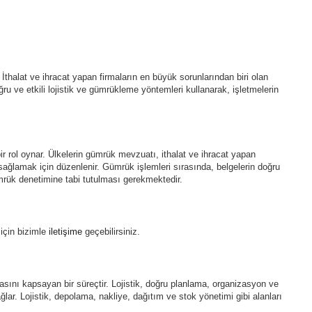
r. İthalat ve ihracat yapan firmaların en büyük sorunlarından biri olan
u ve etkili lojistik ve gümrükleme yöntemleri kullanarak, işletmelerin
r rol oynar. Ülkelerin gümrük mevzuatı, ithalat ve ihracat yapan
 sağlamak için düzenlenir. Gümrük işlemleri sırasında, belgelerin doğru
mrük denetimine tabi tutulması gerekmektedir.
 için bizimle
iletişime
geçebilirsiniz.
sını kapsayan bir süreçtir. Lojistik, doğru planlama, organizasyon ve
lar. Lojistik, depolama, nakliye, dağıtım ve stok yönetimi gibi alanları