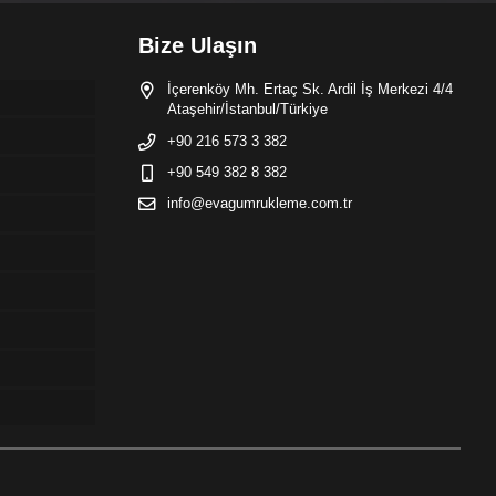
Bize Ulaşın
İçerenköy Mh. Ertaç Sk. Ardil İş Merkezi 4/4
Ataşehir/İstanbul/Türkiye
+90 216 573 3 382
+90 549 382 8 382
info@evagumrukleme.com.tr