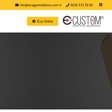
info@evagumrukleme.com.tr
0216 573 33 82
Eva Online