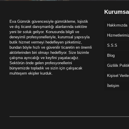
Kurumsa
Eva Gümrük güvencesiyle gümrükleme, lojistik
Hakkımızda
ve dış ticaret danışmanlığı alanlarında sektöre
yeni bir soluk geliyor. Konusunda bilgili ve
Hizmetlerimi
deneyimli profesyonelleriyle, kurumsal yapısıyla
butik hizmet vermeyi hedefleyen şirketimiz,
S.S.S
bundan böyle hızlı ve güvenilir ticaretin en önemli
aktörlerinden biri olmayı hedefliyor. Size bizimle
Blog
çalışma ayrıcalığı ve keyfini yaşatacağız.
Sektörün önde gelen profesyonellerini
Gizlilik Polit
bünyemizde topladık ve sizin için çalışacak
muhteşem ekipler kurduk.
Kişisel Veril
İletişim