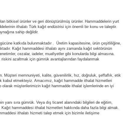
 olan bitkisel ürünler ve geri dönüştürülmüş ürünler. Hammaddelerin yurt
erinin ithalatı Türk kağıt endüstrisi için önemli bir konu ve taleptir.
ynağına sahip değildir.
gücüne katkıda bulunmaktadır . Üretim kapasitesine, ürün çeşitliliğine,
maktadır. Kağıt hammaddesi ithalatı aynı zamanda kağıt sektörünün
netimler, cezalar, iadeler, muafiyetler gibi konularda bilgi almasına.
ük riskini azaltmak için gümrük avantajlarından faydalanmak
üşteri memnuniyeti, kalite, güvenilirlik, hız, doğruluk, şeffaflık, etik
larak kabul etmekteyiz. Amacımız, kağıt hammadde ithalat hizmetleri
p olarak müşterilerimizin kağıt hammadde ithalat işlemlerinde en iyi
yanı sıra gümrük. Veya dış ticaret alanındaki bilgileri de eğitim,
 Kağıt hammaddesi ithalat hizmetleri hakkında daha fazla bilgi almak.
addesi ithalatı hizmeti talep etmek için bizimle iletişime