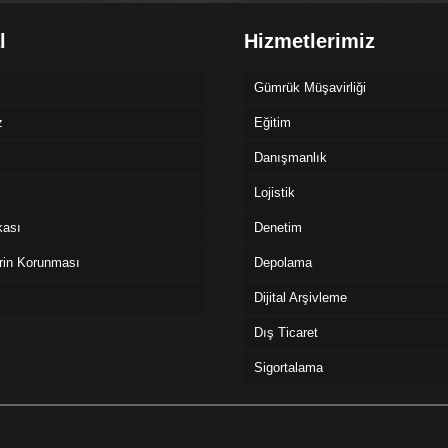
l
Hizmetlerimiz
Gümrük Müşavirliği
z
Eğitim
Danışmanlık
Lojistik
ikası
Denetim
erin Korunması
Depolama
Dijital Arşivleme
Dış Ticaret
Sigortalama