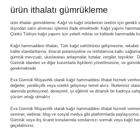
ürün ithalatı gümrükleme
ürün ithalatı gümrükleme. Kağıt ve kağıt ürünlerinin üretimi için gerekli
dışından satın alınması işlemini ifade etmektedir. Kağıt yapımı hammaddel
Çünkü Türkiye kağıt yapımı için yeterli miktar ve kalitede hammadde ka
Kağıt hammaddesi ithalatı, Türk kağıt sektörünün gelişmesine, rekabet 
kalite standartlarına, ihracat potansiyeline ve istihdamına katkı sağla
gümrük mevzuatı, uluslararası anlaşmalar, kotalar, vergiler, teşvikler. De
Gümrük idareleri ve diğer kurumlarla ilişkilerin yönetilmesine, ve gümr
gerekmektedir.
Eva Gümrük Müşavirlik olarak kağıt hammaddesi ithalat hizmeti verirken. M
değerler, yenilikçilik veya sürekli gelişmeyi temel alırız. İlkelerimiz o
alanında profesyonel, deneyimli, iyi eğitimli ve dinamik bir kadroya sahi
çözüm ortağı olmaktır.
Eva Gümrük Müşavirlik olarak kağıt hammaddesi ithalat hizmeti vermenin 
seminer, webinar, blog ve sosyal medya gibi platformlarda paylaşıyoruz.
Gümrük veya dış ticaret konularında sorularınızı sormak veya kağıt hamm
geçebilirsiniz.