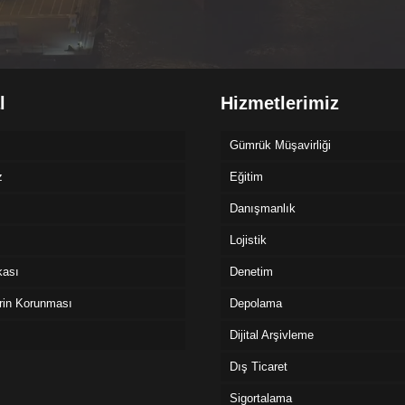
l
Hizmetlerimiz
Gümrük Müşavirliği
z
Eğitim
Danışmanlık
Lojistik
ikası
Denetim
erin Korunması
Depolama
Dijital Arşivleme
Dış Ticaret
Sigortalama