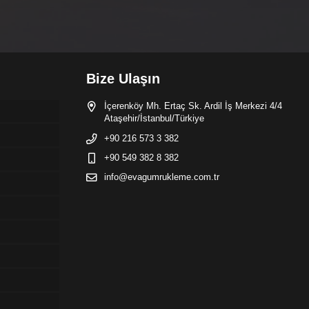
Bize Ulaşın
İçerenköy Mh. Ertaç Sk. Ardil İş Merkezi 4/4
Ataşehir/İstanbul/Türkiye
+90 216 573 3 382
+90 549 382 8 382
info@evagumrukleme.com.tr