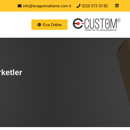
info@evagumrukleme.com.tr
0216 573 33 82
Eva Online
ketler