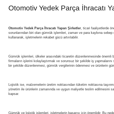
Otomotiv Yedek Parça İhracatı Ya
Otomotiv Yedek Parça İhracatı Yapan Şirketler
, ticari faaliyetlerde ö
sorunlarından biri olan gümrük işlemleri, zaman ve para kaybına sebep ol
kullanarak, işletmelerin rekabet gücü artırılabilir.
Gümrük işlemleri, ülkeler arasındaki ticaretin düzenlenmesinde önemli bi
firmaların işlerini kolaylaştırmak ve sorunsuz bir şekilde iş yapmalarını
bir şekilde düzenlenmesi, gümrük vergilerinin ödenmesi ve ürünlerin gü
Lojistik ise, malzemelerin üretim noktasından tüketim noktasına taşınma
yönetim ile ürünlerin zamanında ve uygun maliyetle teslim edilmesini sağ
kapsar.
Gümrük ve lojistik işlemleri, işletmelerin başarısı için önemlidir. Bu neden