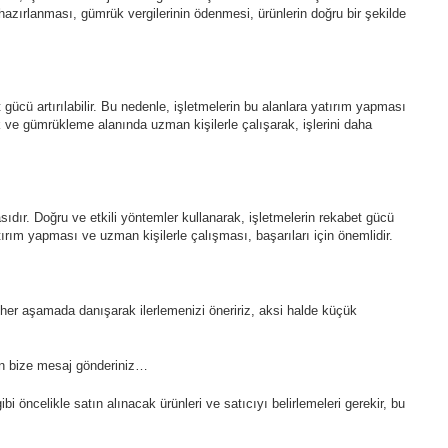
azırlanması, gümrük vergilerinin ödenmesi, ürünlerin doğru bir şekilde
gücü artırılabilir. Bu nedenle, işletmelerin bu alanlara yatırım yapması
stik ve gümrükleme alanında uzman kişilerle çalışarak, işlerini daha
asıdır. Doğru ve etkili yöntemler kullanarak, işletmelerin rekabet gücü
 yatırım yapması ve uzman kişilerle çalışması, başarıları için önemlidir.
her aşamada danışarak ilerlemenizi öneririz, aksi halde küçük
dan bize mesaj gönderiniz…
bi öncelikle satın alınacak ürünleri ve satıcıyı belirlemeleri gerekir, bu