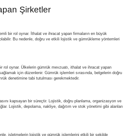
pan Şirketler
nemli bir rol oynar. İthalat ve ihracat yapan firmaların en büyük
abilir. Bu nedenle, doğru ve etkili lojistik ve gümrükleme yöntemleri
r rol oynar. Ülkelerin gümrük mevzuatı, ithalat ve ihracat yapan
 sağlamak için düzenlenir. Gümrük işlemleri sırasında, belgelerin doğru
mrük denetimine tabi tutulması gerekmektedir.
sını kapsayan bir süreçtir. Lojistik, doğru planlama, organizasyon ve
lar. Lojistik, depolama, nakliye, dağıtım ve stok yönetimi gibi alanları
le, işletmelerin lojistik ve gümrük işlemlerini etkili bir şekilde