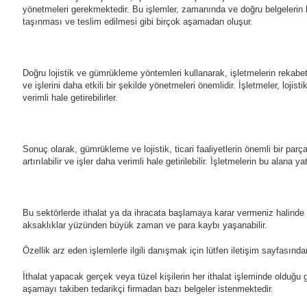
yönetmeleri gerekmektedir. Bu işlemler, zamanında ve doğru belgelerin h
taşınması ve teslim edilmesi gibi birçok aşamadan oluşur.
Doğru lojistik ve gümrükleme yöntemleri kullanarak, işletmelerin rekabet 
ve işlerini daha etkili bir şekilde yönetmeleri önemlidir. İşletmeler, loji
verimli hale getirebilirler.
Sonuç olarak, gümrükleme ve lojistik, ticari faaliyetlerin önemli bir parç
artırılabilir ve işler daha verimli hale getirilebilir. İşletmelerin bu alana
Bu sektörlerde ithalat ya da ihracata başlamaya karar vermeniz halinde 
aksaklıklar yüzünden büyük zaman ve para kaybı yaşanabilir.
Özellik arz eden işlemlerle ilgili danışmak için lütfen iletişim sayfasın
İthalat yapacak gerçek veya tüzel kişilerin her ithalat işleminde olduğu gi
aşamayı takiben tedarikçi firmadan bazı belgeler istenmektedir.