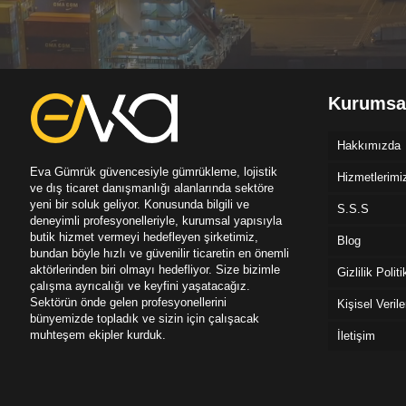
Kurumsa
Hakkımızda
Eva Gümrük güvencesiyle gümrükleme, lojistik
Hizmetlerimi
ve dış ticaret danışmanlığı alanlarında sektöre
yeni bir soluk geliyor. Konusunda bilgili ve
S.S.S
deneyimli profesyonelleriyle, kurumsal yapısıyla
butik hizmet vermeyi hedefleyen şirketimiz,
Blog
bundan böyle hızlı ve güvenilir ticaretin en önemli
aktörlerinden biri olmayı hedefliyor. Size bizimle
Gizlilik Polit
çalışma ayrıcalığı ve keyfini yaşatacağız.
Sektörün önde gelen profesyonellerini
Kişisel Veril
bünyemizde topladık ve sizin için çalışacak
muhteşem ekipler kurduk.
İletişim