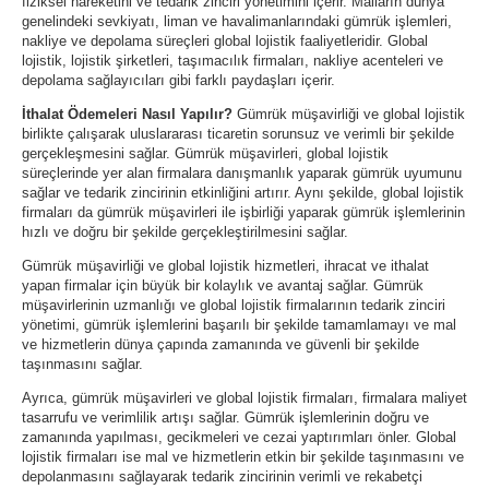
fiziksel hareketini ve tedarik zinciri yönetimini içerir. Malların dünya
genelindeki sevkiyatı, liman ve havalimanlarındaki gümrük işlemleri,
nakliye ve depolama süreçleri global lojistik faaliyetleridir. Global
lojistik, lojistik şirketleri, taşımacılık firmaları, nakliye acenteleri ve
depolama sağlayıcıları gibi farklı paydaşları içerir.
İthalat Ödemeleri Nasıl Yapılır?
Gümrük müşavirliği ve global lojistik
birlikte çalışarak uluslararası ticaretin sorunsuz ve verimli bir şekilde
gerçekleşmesini sağlar. Gümrük müşavirleri, global lojistik
süreçlerinde yer alan firmalara danışmanlık yaparak gümrük uyumunu
sağlar ve tedarik zincirinin etkinliğini artırır. Aynı şekilde, global lojistik
firmaları da gümrük müşavirleri ile işbirliği yaparak gümrük işlemlerinin
hızlı ve doğru bir şekilde gerçekleştirilmesini sağlar.
Gümrük müşavirliği ve global lojistik hizmetleri, ihracat ve ithalat
yapan firmalar için büyük bir kolaylık ve avantaj sağlar. Gümrük
müşavirlerinin uzmanlığı ve global lojistik firmalarının tedarik zinciri
yönetimi, gümrük işlemlerini başarılı bir şekilde tamamlamayı ve mal
ve hizmetlerin dünya çapında zamanında ve güvenli bir şekilde
taşınmasını sağlar.
Ayrıca, gümrük müşavirleri ve global lojistik firmaları, firmalara maliyet
tasarrufu ve verimlilik artışı sağlar. Gümrük işlemlerinin doğru ve
zamanında yapılması, gecikmeleri ve cezai yaptırımları önler. Global
lojistik firmaları ise mal ve hizmetlerin etkin bir şekilde taşınmasını ve
depolanmasını sağlayarak tedarik zincirinin verimli ve rekabetçi