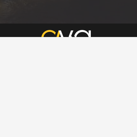
Eva Gümrük güvencesiyle gümrükleme, lojistik ve dış ticaret
danışmanlığı alanlarında sektöre yeni bir soluk geliyor. Konusunda
bilgili ve deneyimli profesyonelleriyle, kurumsal yapısıyla butik hizmet
vermeyi hedefleyen şirketimiz, bundan böyle hızlı ve güvenilir ticaretin
en önemli aktörlerinden biri olmayı hedefliyor. Size bizimle çalışma
ayrıcalığı ve keyfini yaşatacağız. Sektörün önde gelen
profesyonellerini bünyemizde topladık ve sizin için çalışacak
muhteşem ekipler kurduk.
Kurumsal
Hakkımızda
Hizmetlerimiz