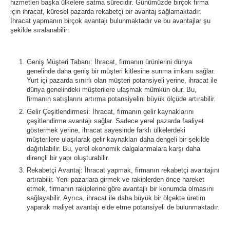
hizmetleri başka ülkelere satma sürecidir. Günümüzde birçok firma
için ihracat, küresel pazarda rekabetçi bir avantaj sağlamaktadır.
İhracat yapmanın birçok avantajı bulunmaktadır ve bu avantajlar şu
şekilde sıralanabilir:
Geniş Müşteri Tabanı: İhracat, firmanın ürünlerini dünya
genelinde daha geniş bir müşteri kitlesine sunma imkanı sağlar.
Yurt içi pazarda sınırlı olan müşteri potansiyeli yerine, ihracat ile
dünya genelindeki müşterilere ulaşmak mümkün olur. Bu,
firmanın satışlarını artırma potansiyelini büyük ölçüde artırabilir.
Gelir Çeşitlendirmesi: İhracat, firmanın gelir kaynaklarını
çeşitlendirme avantajı sağlar. Sadece yerel pazarda faaliyet
göstermek yerine, ihracat sayesinde farklı ülkelerdeki
müşterilere ulaşılarak gelir kaynakları daha dengeli bir şekilde
dağıtılabilir. Bu, yerel ekonomik dalgalanmalara karşı daha
dirençli bir yapı oluşturabilir.
Rekabetçi Avantaj: İhracat yapmak, firmanın rekabetçi avantajını
artırabilir. Yeni pazarlara girmek ve rakiplerden önce hareket
etmek, firmanın rakiplerine göre avantajlı bir konumda olmasını
sağlayabilir. Ayrıca, ihracat ile daha büyük bir ölçekte üretim
yaparak maliyet avantajı elde etme potansiyeli de bulunmaktadır.