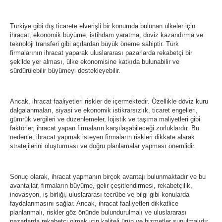
Türkiye gibi dış ticarete elverişli bir konumda bulunan ülkeler için
ihracat, ekonomik büyüme, istihdam yaratma, döviz kazandırma ve
teknoloji transferi gibi açılardan büyük öneme sahiptir. Türk
firmalarının ihracat yaparak uluslararası pazarlarda rekabetçi bir
şekilde yer alması, ülke ekonomisine katkıda bulunabilir ve
sürdürülebilir büyümeyi destekleyebilir.
Ancak, ihracat faaliyetleri riskler de içermektedir. Özellikle döviz kuru
dalgalanmaları, siyasi ve ekonomik istikrarsızlık, ticaret engelleri,
gümrük vergileri ve düzenlemeler, lojistik ve taşıma maliyetleri gibi
faktörler, ihracat yapan firmaların karşılaşabileceği zorluklardır. Bu
nedenle, ihracat yapmak isteyen firmaların riskleri dikkate alarak
stratejilerini oluşturması ve doğru planlamalar yapması önemlidir.
Sonuç olarak, ihracat yapmanın birçok avantajı bulunmaktadır ve bu
avantajlar, firmaların büyüme, gelir çeşitlendirmesi, rekabetçilik,
inovasyon, iş birliği, uluslararası tecrübe ve bilgi gibi konularda
faydalanmasını sağlar. Ancak, ihracat faaliyetleri dikkatlice
planlanmalı, riskler göz önünde bulundurulmalı ve uluslararası
pazarlarda rekabetçi olmak için kaliteli ürün ve hizmetler sunulmalıdır.