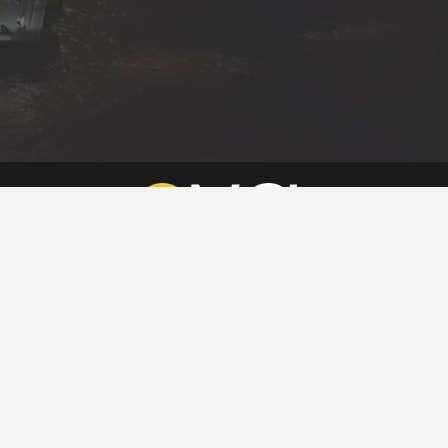
Eva Gümrük güvencesiyle gümrükleme, lojistik ve dış ticaret
danışmanlığı alanlarında sektöre yeni bir soluk geliyor. Konusunda
bilgili ve deneyimli profesyonelleriyle, kurumsal yapısıyla butik hizmet
vermeyi hedefleyen şirketimiz, bundan böyle hızlı ve güvenilir ticaretin
en önemli aktörlerinden biri olmayı hedefliyor. Size bizimle çalışma
ayrıcalığı ve keyfini yaşatacağız. Sektörün önde gelen
profesyonellerini bünyemizde topladık ve sizin için çalışacak
muhteşem ekipler kurduk.
Kurumsal