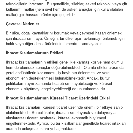
teknolojilerin ihracatını. Bu genellikle, silahlar, askeri teknoloji veya çift
kullanımlı mallar (hem sivil hem de askeri amaçlar için kullanılabilen
mallar) gibi hassas ürünler için geçerlidir.
Çevresel Nedenler
Bir ülke, doğal kaynaklarını korumak veya çevresel hasarı önlemek
için ihracatı sınırlaya. Örneğin, bir ülke, aşırı avlanmayı önlemek için
balık veya diğer deniz ürünlerinin ihracatını sınırlayabilir.
İhracat Kısıtlamalarının Etkileri
İhracat kısıtlamalarının etkileri genellikle karmaşıktır ve hem olumlu
hem de olumsuz sonuçlar doğurabilmektedir. Olumlu etkiler arasında
yerel endüstrilerin korunması, iş kaybının önlenmesi ve yerel
ekonomilerin desteklenmesi bulunabilmektedir. Ancak, bu tür
politikaların aynı zamanda ticareti sınırlayabileceği ve küresel
ekonomik büyümeyi engelleyebileceği de unutulmamalıdır.
İhracat Kısıtlamalarının Küresel Ticaret Üzerindeki Etkisi
İhracat kısıtlamaları, küresel ticaret üzerinde önemli bir etkiye sahip
olabilmektedir. Bu politikalar, ihracatı sınırlayarak ve dolayısıyla
uluslararası ticareti azaltarak, küresel ekonomik büyümeyi
engellenmektedir. Ayrıca, bu tür kısıtlamalar genellikle ticaret ortakları
arasında anlaşmazlıklara yol açmaktadır.