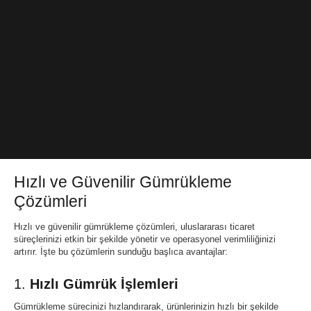
Hızlı ve Güvenilir Gümrükleme
Çözümleri
Hızlı ve güvenilir gümrükleme çözümleri, uluslararası ticaret
süreçlerinizi etkin bir şekilde yönetir ve operasyonel verimliliğinizi
artırır. İşte bu çözümlerin sunduğu başlıca avantajlar:
1.
Hızlı Gümrük İşlemleri
Gümrükleme sürecinizi hızlandırarak, ürünlerinizin hızlı bir şekilde