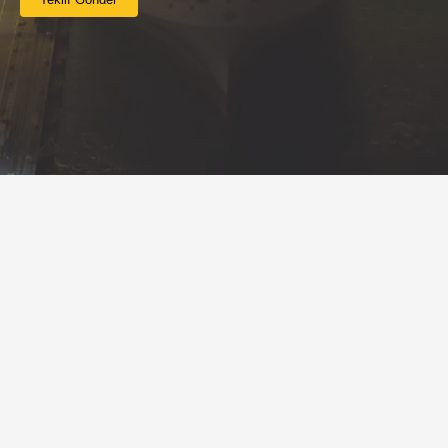
Eva Gümrük güvencesiyle gümrükleme, lojistik ve dış ticaret
danışmanlığı alanlarında sektöre yeni bir soluk geliyor. Konusunda
bilgili ve deneyimli profesyonelleriyle, kurumsal yapısıyla butik hizmet
vermeyi hedefleyen şirketimiz, bundan böyle hızlı ve güvenilir ticaretin