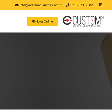
info@evagumrukleme.com.tr
0216 573 33 82
Eva Online