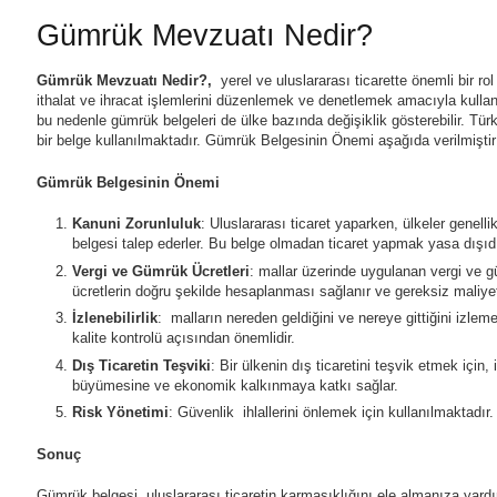
Gümrük Mevzuatı Nedir?
Gümrük Mevzuatı Nedir?,
yerel ve uluslararası ticarette önemli bir r
ithalat ve ihracat işlemlerini düzenlemek ve denetlemek amacıyla kullanı
bu nedenle gümrük belgeleri de ülke bazında değişiklik gösterebilir. Tür
bir belge kullanılmaktadır. Gümrük Belgesinin Önemi aşağıda verilmiştir
Gümrük Belgesinin Önemi
Kanuni Zorunluluk
: Uluslararası ticaret yaparken, ülkeler genel
belgesi talep ederler. Bu belge olmadan ticaret yapmak yasa dışıdır 
Vergi ve Gümrük Ücretleri
: mallar üzerinde uygulanan vergi ve g
ücretlerin doğru şekilde hesaplanması sağlanır ve gereksiz maliye
İzlenebilirlik
: malların nereden geldiğini ve nereye gittiğini izleme
kalite kontrolü açısından önemlidir.
Dış Ticaretin Teşviki
: Bir ülkenin dış ticaretini teşvik etmek için,
büyümesine ve ekonomik kalkınmaya katkı sağlar.
Risk Yönetimi
: Güvenlik ihlallerini önlemek için kullanılmaktadır. İl
Sonuç
Gümrük belgesi, uluslararası ticaretin karmaşıklığını ele almanıza yardımcı