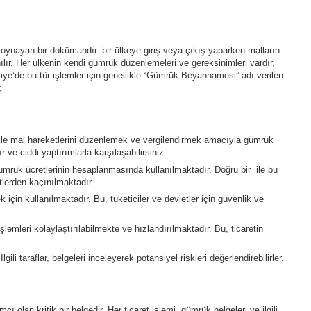
ol oynayan bir dokümandır. bir ülkeye giriş veya çıkış yaparken malların
lır. Her ülkenin kendi gümrük düzenlemeleri ve gereksinimleri vardır,
kiye’de bu tür işlemler için genellikle “Gümrük Beyannamesi” adı verilen
;
likle mal hareketlerini düzenlemek ve vergilendirmek amacıyla gümrük
ve ciddi yaptırımlarla karşılaşabilirsiniz.
ümrük ücretlerinin hesaplanmasında kullanılmaktadır. Doğru bir ile bu
tlerden kaçınılmaktadır.
k için kullanılmaktadır. Bu, tüketiciler ve devletler için güvenlik ve
 işlemleri kolaylaştırılabilmekte ve hızlandırılmaktadır. Bu, ticaretin
gili taraflar, belgeleri inceleyerek potansiyel riskleri değerlendirebilirler.
 olan kritik bir belgedir. Her ticaret işlemi, gümrük belgeleri ve ilgili