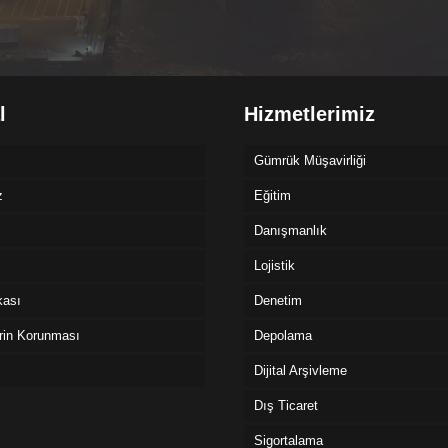
l
Hizmetlerimiz
Gümrük Müşavirliği
z
Eğitim
Danışmanlık
Lojistik
ikası
Denetim
erin Korunması
Depolama
Dijital Arşivleme
Dış Ticaret
Sigortalama