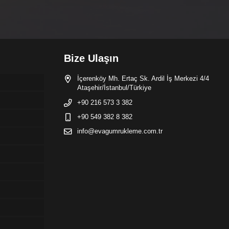
Bize Ulaşın
İçerenköy Mh. Ertaç Sk. Ardil İş Merkezi 4/4
Ataşehir/İstanbul/Türkiye
+90 216 573 3 382
+90 549 382 8 382
info@evagumrukleme.com.tr