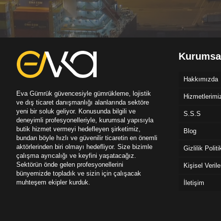
Kurumsa
Hakkımızda
Eva Gümrük güvencesiyle gümrükleme, lojistik
Hizmetlerimi
ve dış ticaret danışmanlığı alanlarında sektöre
yeni bir soluk geliyor. Konusunda bilgili ve
S.S.S
deneyimli profesyonelleriyle, kurumsal yapısıyla
butik hizmet vermeyi hedefleyen şirketimiz,
Blog
bundan böyle hızlı ve güvenilir ticaretin en önemli
aktörlerinden biri olmayı hedefliyor. Size bizimle
Gizlilik Polit
çalışma ayrıcalığı ve keyfini yaşatacağız.
Sektörün önde gelen profesyonellerini
Kişisel Veril
bünyemizde topladık ve sizin için çalışacak
muhteşem ekipler kurduk.
İletişim