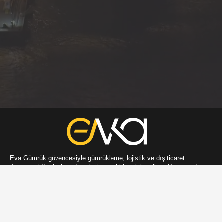
Eva Gümrük güvencesiyle gümrükleme, lojistik ve dış ticaret
danışmanlığı alanlarında sektöre yeni bir soluk geliyor. Konusunda
bilgili ve deneyimli profesyonelleriyle, kurumsal yapısıyla butik hizmet
vermeyi hedefleyen şirketimiz, bundan böyle hızlı ve güvenilir ticaretin
en önemli aktörlerinden biri olmayı hedefliyor. Size bizimle çalışma
ayrıcalığı ve keyfini yaşatacağız. Sektörün önde gelen
profesyonellerini bünyemizde topladık ve sizin için çalışacak
muhteşem ekipler kurduk.