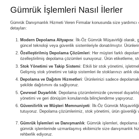
Gümrük İşlemleri Nasıl İlerler
Gümrük Danışmanlık Hizmeti Veren Firmalar konusunda size yardımcı o
detayları:
Modern Depolama Altyapısı
: İlk-Öz Gümrük Müşavirliği olarak,
güncel teknoloji veya güvenlik sistemleriyle donatılmıştır. Ürünler
Özelleştirilmiş Depolama Çözümleri
: Her müşteri farklı depolam
özelleştirilmiş depolama çözümleri sunuyoruz. Ürün etiketleme, st
Stok Yönetimi ve Takip Sistemi
: Etkili bir stok yönetimi, işletm
Gelişmiş stok yönetimi ve takip sistemleri ile stoklarınızı anlık olar
Depolama ve Dağıtım Hizmetleri
: Ürünlerinizi sadece depolamak
şekilde dağıtımını da sağlıyoruz.
Çevresel Duyarlılık
: Depolama çözümlerimizde çevresel duyarlılığı
yönetimi ve geri dönüşüm konularında bilinçlendirme yapıyoruz.
Güvenilirlik ve Müşteri Memnuniyeti
: İlk-Öz Gümrük Müşavirliği
tutuyoruz. Depolama çözümlerimiz, stok yönetimi, ürün güvenliği v
Gümrük İşlemleri ve Danışmanlık
: Gümrük işlemleri, depolama s
gümrük işlemlerinde uzmanlaşmış ekibimizle size danışmanlık hiz
rehberlik ediyoruz.