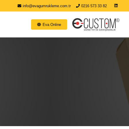
info@evagumrukleme.com.tr
0216 573 33 82
Eva Online