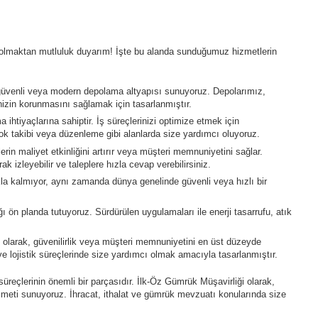
lmaktan mutluluk duyarım! İşte bu alanda sunduğumuz hizmetlerin
 güvenli veya modern depolama altyapısı sunuyoruz. Depolarımız,
inizin korunmasını sağlamak için tasarlanmıştır.
a ihtiyaçlarına sahiptir. İş süreçlerinizi optimize etmek için
ok takibi veya düzenleme gibi alanlarda size yardımcı oluyoruz.
elerin maliyet etkinliğini artırır veya müşteri memnuniyetini sağlar.
ak izleyebilir ve taleplere hızla cevap verebilirsiniz.
la kalmıyor, aynı zamanda dünya genelinde güvenli veya hızlı bir
 ön planda tutuyoruz. Sürdürülen uygulamaları ile enerji tasarrufu, atık
 olarak, güvenilirlik veya müşteri memnuniyetini en üst düzeyde
e lojistik süreçlerinde size yardımcı olmak amacıyla tasarlanmıştır.
üreçlerinin önemli bir parçasıdır. İlk-Öz Gümrük Müşavirliği olarak,
meti sunuyoruz. İhracat, ithalat ve gümrük mevzuatı konularında size