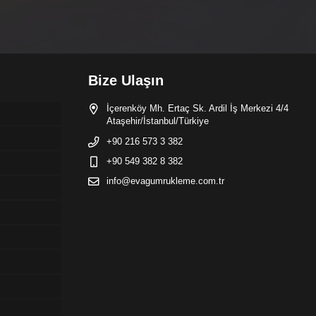
Bize Ulaşın
İçerenköy Mh. Ertaç Sk. Ardil İş Merkezi 4/4
Ataşehir/İstanbul/Türkiye
+90 216 573 3 382
+90 549 382 8 382
info@evagumrukleme.com.tr