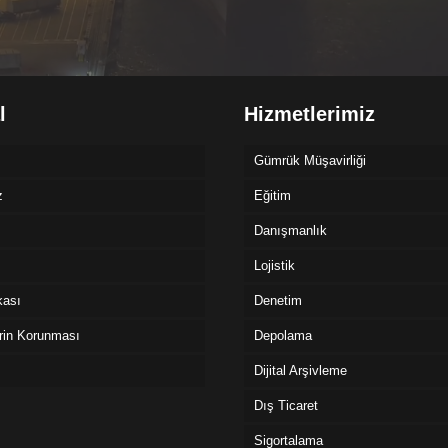
l
Hizmetlerimiz
Gümrük Müşavirliği
z
Eğitim
Danışmanlık
Lojistik
ikası
Denetim
erin Korunması
Depolama
Dijital Arşivleme
Dış Ticaret
Sigortalama