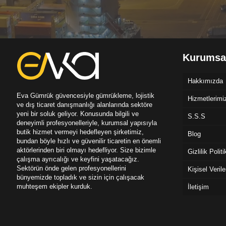
Kurumsa
Hakkımızda
Eva Gümrük güvencesiyle gümrükleme, lojistik
Hizmetlerimi
ve dış ticaret danışmanlığı alanlarında sektöre
yeni bir soluk geliyor. Konusunda bilgili ve
S.S.S
deneyimli profesyonelleriyle, kurumsal yapısıyla
butik hizmet vermeyi hedefleyen şirketimiz,
Blog
bundan böyle hızlı ve güvenilir ticaretin en önemli
aktörlerinden biri olmayı hedefliyor. Size bizimle
Gizlilik Polit
çalışma ayrıcalığı ve keyfini yaşatacağız.
Sektörün önde gelen profesyonellerini
Kişisel Veril
bünyemizde topladık ve sizin için çalışacak
muhteşem ekipler kurduk.
İletişim