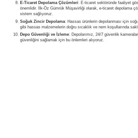
E-Ticaret Depolama Çözümleri
: E-ticaret sektöründe faaliyet gö
önemlidir. İlk-Öz Gümrük Müşavirliği olarak, e-ticaret depolama çö
sistem sağlıyoruz.
Soğuk Zincir Depolama
: Hassas ürünlerin depolanması için soğu
gibi hassas malzemelerin doğru sıcaklık ve nem koşullarında sak
Depo Güvenliği ve İzleme
: Depolarımız, 24/7 güvenlik kameraları
güvenliğini sağlamak için bu önlemleri alıyoruz.