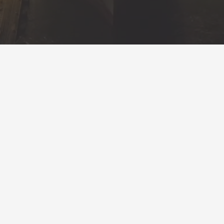
Eva Gümrük güvencesiyle gümrükleme, lojistik ve dış ticaret
danışmanlığı alanlarında sektöre yeni bir soluk geliyor. Konusunda
bilgili ve deneyimli profesyonelleriyle, kurumsal yapısıyla butik hizmet