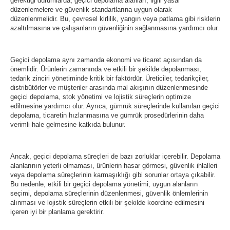
gerektiği durumlarda, geçici depolama alanları, ilgili yasal
düzenlemelere ve güvenlik standartlarına uygun olarak
düzenlenmelidir. Bu, çevresel kirlilik, yangın veya patlama gibi risklerin
azaltılmasına ve çalışanların güvenliğinin sağlanmasına yardımcı olur.
Geçici depolama aynı zamanda ekonomi ve ticaret açısından da
önemlidir. Ürünlerin zamanında ve etkili bir şekilde depolanması,
tedarik zinciri yönetiminde kritik bir faktördür. Üreticiler, tedarikçiler,
distribütörler ve müşteriler arasında mal akışının düzenlenmesinde
geçici depolama, stok yönetimi ve lojistik süreçlerin optimize
edilmesine yardımcı olur. Ayrıca, gümrük süreçlerinde kullanılan geçici
depolama, ticaretin hızlanmasına ve gümrük prosedürlerinin daha
verimli hale gelmesine katkıda bulunur.
Ancak, geçici depolama süreçleri de bazı zorluklar içerebilir. Depolama
alanlarının yeterli olmaması, ürünlerin hasar görmesi, güvenlik ihlalleri
veya depolama süreçlerinin karmaşıklığı gibi sorunlar ortaya çıkabilir.
Bu nedenle, etkili bir geçici depolama yönetimi, uygun alanların
seçimi, depolama süreçlerinin düzenlenmesi, güvenlik önlemlerinin
alınması ve lojistik süreçlerin etkili bir şekilde koordine edilmesini
içeren iyi bir planlama gerektirir.