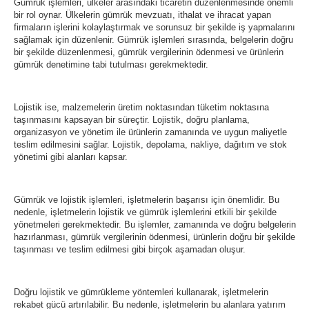
Gümrük işlemleri, ülkeler arasındaki ticaretin düzenlenmesinde önemli
bir rol oynar. Ülkelerin gümrük mevzuatı, ithalat ve ihracat yapan
firmaların işlerini kolaylaştırmak ve sorunsuz bir şekilde iş yapmalarını
sağlamak için düzenlenir. Gümrük işlemleri sırasında, belgelerin doğru
bir şekilde düzenlenmesi, gümrük vergilerinin ödenmesi ve ürünlerin
gümrük denetimine tabi tutulması gerekmektedir.
Lojistik ise, malzemelerin üretim noktasından tüketim noktasına
taşınmasını kapsayan bir süreçtir. Lojistik, doğru planlama,
organizasyon ve yönetim ile ürünlerin zamanında ve uygun maliyetle
teslim edilmesini sağlar. Lojistik, depolama, nakliye, dağıtım ve stok
yönetimi gibi alanları kapsar.
Gümrük ve lojistik işlemleri, işletmelerin başarısı için önemlidir. Bu
nedenle, işletmelerin lojistik ve gümrük işlemlerini etkili bir şekilde
yönetmeleri gerekmektedir. Bu işlemler, zamanında ve doğru belgelerin
hazırlanması, gümrük vergilerinin ödenmesi, ürünlerin doğru bir şekilde
taşınması ve teslim edilmesi gibi birçok aşamadan oluşur.
Doğru lojistik ve gümrükleme yöntemleri kullanarak, işletmelerin
rekabet gücü artırılabilir. Bu nedenle, işletmelerin bu alanlara yatırım