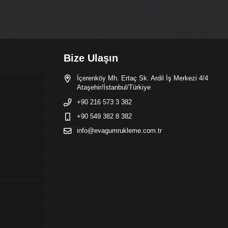
Bize Ulaşın
İçerenköy Mh. Ertaç Sk. Ardil İş Merkezi 4/4
Ataşehir/İstanbul/Türkiye
+90 216 573 3 382
+90 549 382 8 382
info@evagumrukleme.com.tr