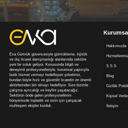
Kurumsa
Hakkımızda
Eva Gümrük güvencesiyle gümrükleme, lojistik
Hizmetlerimi
ve dış ticaret danışmanlığı alanlarında sektöre
yeni bir soluk geliyor. Konusunda bilgili ve
S.S.S
deneyimli profesyonelleriyle, kurumsal yapısıyla
butik hizmet vermeyi hedefleyen şirketimiz,
Blog
bundan böyle hızlı ve güvenilir ticaretin en önemli
aktörlerinden biri olmayı hedefliyor. Size bizimle
Gizlilik Polit
çalışma ayrıcalığı ve keyfini yaşatacağız.
Sektörün önde gelen profesyonellerini
Kişisel Veril
bünyemizde topladık ve sizin için çalışacak
muhteşem ekipler kurduk.
İletişim