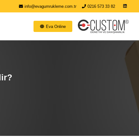
info@evagumrukleme.com.tr
0216 573 33 82
Eva Online
dir?