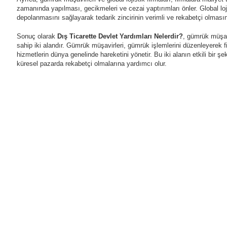
zamanında yapılması, gecikmeleri ve cezai yaptırımları önler. Global loji
depolanmasını sağlayarak tedarik zincirinin verimli ve rekabetçi olması
Sonuç olarak
Dış Ticarette Devlet Yardımları Nelerdir?
, gümrük müşavir
sahip iki alandır. Gümrük müşavirleri, gümrük işlemlerini düzenleyerek f
hizmetlerin dünya genelinde hareketini yönetir. Bu iki alanın etkili bir şe
küresel pazarda rekabetçi olmalarına yardımcı olur.