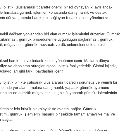
ojistik, uluslararası ticarette önemli bir rol oynayan iki ayrı ancak
rinde firmalara gümrük işlemleri konusunda danışmanlık ve destek
lerin dünya çapında hareketini sağlayan tedarik zinciri yönetimi ve
ürekli değişen yönlerinden biri olan gümrük işlemlerini düzenler. Gümrük
hazırlanması, gümrük prosedürlerine uygunluğun sağlanması, gümrük
rük müşavirleri, gümrük mevzuatı ve düzenlemelerindeki sürekli
ziksel hareketini ve tedarik zinciri yönetimini içerir. Malların dünya
e ve depolama süreçleri global lojistik faaliyetleridir. Global lojistik,
layıcıları gibi farklı paydaşları içerir.
lojistik birlikte çalışarak uluslararası ticaretin sorunsuz ve verimli bir
reçlerinde yer alan firmalara danışmanlık yaparak gümrük uyumunu
k firmaları da gümrük müşavirleri ile işbirliği yaparak gümrük işlemlerinin
 firmalar için büyük bir kolaylık ve avantaj sağlar. Gümrük
önetimi, gümrük işlemlerini başarılı bir şekilde tamamlamayı ve mal ve
 sağlar.
tasarrufu ve verimlilik artışı sağlar. Gümrük işlemlerinin doğru ve