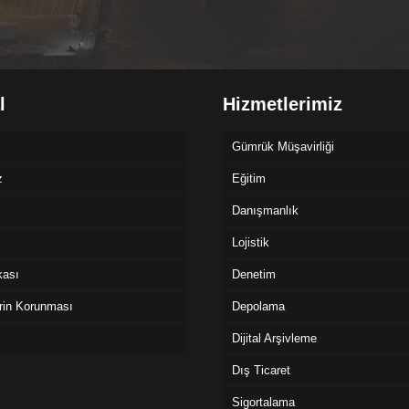
l
Hizmetlerimiz
Gümrük Müşavirliği
z
Eğitim
Danışmanlık
Lojistik
ikası
Denetim
erin Korunması
Depolama
Dijital Arşivleme
Dış Ticaret
Sigortalama