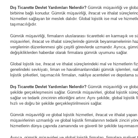
Dış Ticarette Devlet Yardımları Nelerdir?
Gümrük müşavirliği ve global l
birbirine bağlı konudur. Gümrük müşavirliği, ihracat ve ithalat süreçle
hizmetleri sağlayan bir meslek dalıdır. Global lojistik ise mal ve hizmet
taşımacılığıdır.
Gümrük müşavirliği, firmaların uluslararası ticaretteki en karmaşık ve s
müşavirleri, ihracat ve ithalat süreçlerinde gümrük beyannamelerinin 
vergilerinin düzenlenmesi gibi çeşitli görevlerde uzmandır. Ayrıca, güm
değişikliklerden haberdar olarak firmalara gümrük uyumunu sağlar.
Global lojistik ise, ihracat ve ithalat süreçlerindeki mal ve hizmetlerin fi
genelindeki sevkiyatı, liman ve havalimanlarındaki gümrük işlemleri, nakliy
lojistik şirketleri, taşımacılık firmaları, nakliye acenteleri ve depolama sağ
Dış Ticarette Devlet Yardımları Nelerdir?
Gümrük müşavirliği ve global 
şekilde gerçekleşmesini sağlar. Gümrük müşavirleri, global lojistik sü
sağlar ve tedarik zincirinin etkinliğini artırır. Aynı şekilde, global lojisti
hızlı ve doğru bir şekilde gerçekleştirilmesini sağlar.
Gümrük müşavirliği ve global lojistik hizmetleri, ihracat ve ithalat yapan
müşavirlerinin uzmanlığı ve global lojistik firmalarının tedarik zinciri y
hizmetlerin dünya çapında zamanında ve güvenli bir şekilde taşınmasını
Ayrıca, gümrük müşavirleri ve global lojistik firmaları, firmalara maliyet 