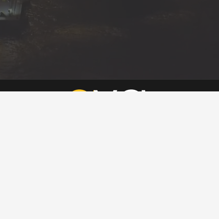
Eva Gümrük güvencesiyle gümrükleme, lojistik ve dış ticaret
danışmanlığı alanlarında sektöre yeni bir soluk geliyor. Konusunda
bilgili ve deneyimli profesyonelleriyle, kurumsal yapısıyla butik hizmet
vermeyi hedefleyen şirketimiz, bundan böyle hızlı ve güvenilir ticaretin
en önemli aktörlerinden biri olmayı hedefliyor. Size bizimle çalışma
ayrıcalığı ve keyfini yaşatacağız. Sektörün önde gelen
profesyonellerini bünyemizde topladık ve sizin için çalışacak
muhteşem ekipler kurduk.
Kurumsal